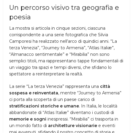
Un percorso visivo tra geografia e
poesia
La mostra si articola in cinque sezioni, ciascuna
corrispondente a una serie fotografica che Silvia
Camporesi ha realizzato nell’arco di quindici anni. “La
terza Venezia”, “Journey to Armenia”, “Atlas Italiæ”,
“Almanacco sentimentale” e “Mirabilia” non sono
semplici titoli, ma rappresentano tappe fondamentali di
un viaggio tra spazi e tempi diversi, che sfidano lo
spettatore a reinterpretare la realtà.
La serie “La terza Venezia” rappresenta una
città
sospesa e reinventata
, mentre “Journey to Armenia”
ci porta alla scoperta di un paese carico di
stratificazioni storiche e umane
. In Italia, le località
abbandonate di “Atlas Italiæ” diventano i custodi di
memorie e sogni
inespressi. “Mirabilia” ci trasporta in
un mondo fatto di
architetture visionarie
e eventi
mai avvenuti, sfidando il nostro concetto di storia e