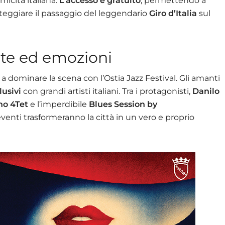
micità italiana.
L’accesso è gratuito
, permettendo a
steggiare il passaggio del leggendario
Giro d’Italia
sul
note ed emozioni
 a dominare la scena con l’Ostia Jazz Festival. Gli amanti
lusivi
con grandi artisti italiani. Tra i protagonisti,
Danilo
no 4Tet
e l’imperdibile
Blues Session by
 eventi trasformeranno la città in un vero e proprio