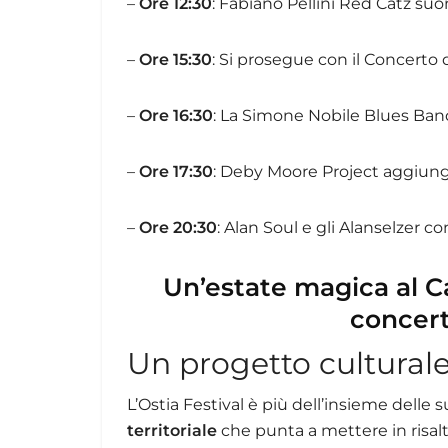
–
Ore 12:30
: Fabiano Pellini Red Catz suon
–
Ore 15:30
: Si prosegue con il Concerto 
–
Ore 16:30
: La Simone Nobile Blues Ban
–
Ore 17:30
: Deby Moore Project aggiunge
–
Ore 20:30
: Alan Soul e gli Alanselzer c
Un’estate magica al Ca
concert
Un progetto culturale
L’Ostia Festival è più dell’insieme delle
territoriale
che punta a mettere in risalt