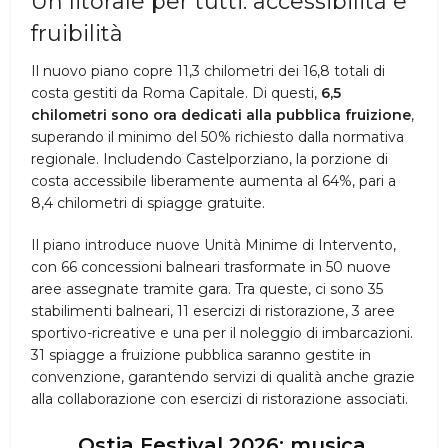
Un litorale per tutti: accessibilità e
fruibilità
Il nuovo piano copre 11,3 chilometri dei 16,8 totali di
costa gestiti da Roma Capitale. Di questi,
6,5
chilometri sono ora dedicati alla pubblica fruizione
,
superando il minimo del 50% richiesto dalla normativa
regionale. Includendo Castelporziano, la porzione di
costa accessibile liberamente aumenta al 64%, pari a
8,4 chilometri di spiagge gratuite.
Il piano introduce nuove Unità Minime di Intervento,
con 66 concessioni balneari trasformate in 50 nuove
aree assegnate tramite gara. Tra queste, ci sono 35
stabilimenti balneari, 11 esercizi di ristorazione, 3 aree
sportivo-ricreative e una per il noleggio di imbarcazioni.
31 spiagge a fruizione pubblica saranno gestite in
convenzione, garantendo servizi di qualità anche grazie
alla collaborazione con esercizi di ristorazione associati.
Ostia Festival 2026: musica,