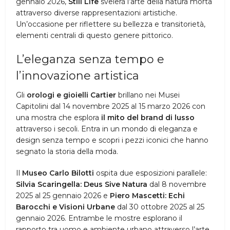
gennaio 2026,
Still Life
svelerà l’arte della natura morta
attraverso diverse rappresentazioni artistiche.
Un’occasione per riflettere su bellezza e transitorietà,
elementi centrali di questo genere pittorico.
L’eleganza senza tempo e
l’innovazione artistica
Gli
orologi e gioielli Cartier
brillano nei Musei
Capitolini dal 14 novembre 2025 al 15 marzo 2026 con
una mostra che esplora
il mito del brand di lusso
attraverso i secoli. Entra in un mondo di eleganza e
design senza tempo e scopri i pezzi iconici che hanno
segnato la storia della moda.
Il
Museo Carlo Bilotti
ospita due esposizioni parallele:
Silvia Scaringella: Deus Sive Natura
dal 8 novembre
2025 al 25 gennaio 2026 e
Piero Mascetti: Echi
Barocchi e Visioni Urbane
dal 30 ottobre 2025 al 25
gennaio 2026. Entrambe le mostre esplorano il
rapporto tra uomo e ambiente urbano attraverso l’arte