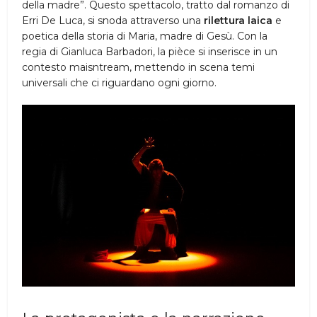
della madre”. Questo spettacolo, tratto dal romanzo di
Erri De Luca, si snoda attraverso una
rilettura laica
e
poetica della storia di Maria, madre di Gesù. Con la
regia di Gianluca Barbadori, la pièce si inserisce in un
contesto maisntream, mettendo in scena temi
universali che ci riguardano ogni giorno.