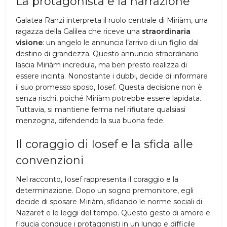
La protagonista e la narrazione
Galatea Ranzi interpreta il ruolo centrale di Miriàm, una
ragazza della Galilea che riceve una
straordinaria
visione
: un angelo le annuncia l’arrivo di un figlio dal
destino di grandezza. Questo annuncio straordinario
lascia Miriàm incredula, ma ben presto realizza di
essere incinta. Nonostante i dubbi, decide di informare
il suo promesso sposo, Iosef. Questa decisione non è
senza rischi, poiché Miriàm potrebbe essere lapidata.
Tuttavia, si mantiene ferma nel rifiutare qualsiasi
menzogna, difendendo la sua buona fede.
Il coraggio di Iosef e la sfida alle
convenzioni
Nel racconto, Iosef rappresenta il coraggio e la
determinazione. Dopo un sogno premonitore, egli
decide di sposare Miriàm, sfidando le norme sociali di
Nazaret e le leggi del tempo. Questo gesto di amore e
fiducia conduce i protagonisti in un lungo e difficile