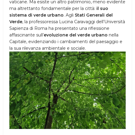
vaticane. Ma esiste un altro patrimonio, meno evidente
ma altrettanto fondamentale per la città:
il suo
sistema di verde urbano
. Agli
Stati Generali del
Verde
, la professoressa Lucina Caravaggi dell’Università
Sapienza di Roma ha presentato una riflessione
affascinante sull’
evoluzione del verde urbano
nella
Capitale, evidenziando i cambiamenti del paesaggio e
la sua rilevanza ambientale e sociale.