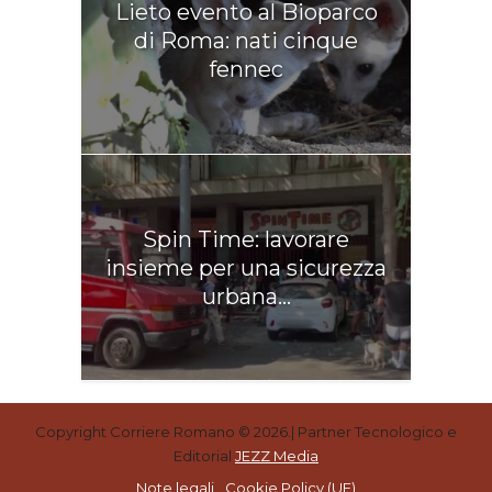
Lieto evento al Bioparco
di Roma: nati cinque
fennec
Spin Time: lavorare
insieme per una sicurezza
urbana...
Copyright Corriere Romano © 2026.| Partner Tecnologico e
Editorial
JEZZ Media
Note legali
Cookie Policy (UE)