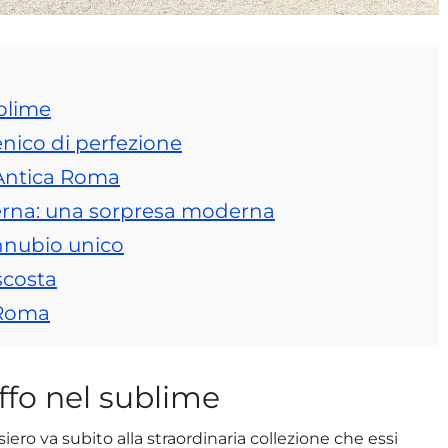
ublime
enico di perfezione
l’Antica Roma
derna: una sorpresa moderna
nnubio unico
scosta
 Roma
uffo nel sublime
nsiero va subito alla straordinaria collezione che essi