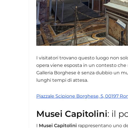
I visitatori trovano questo luogo non so
opera viene esposta in un contesto che n
Galleria Borghese è senza dubbio un mus
lunghi tempi di attesa.
Piazzale Scipione Borghese, 5, 00197 R
Musei Capitolini
: il 
I
Musei Capitolini
rappresentano uno dei