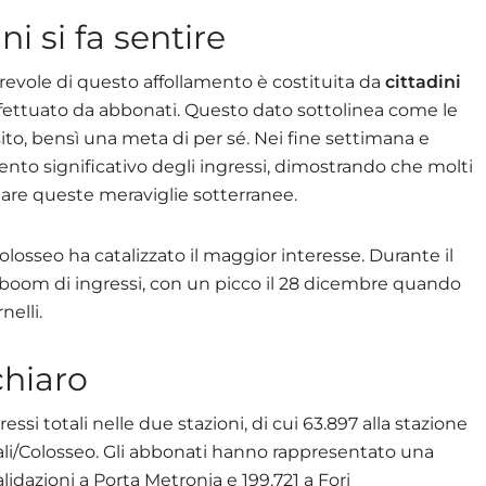
i si fa sentire
vole di questo affollamento è costituita da
cittadini
 effettuato da abbonati. Questo dato sottolinea come le
ito, bensì una meta di per sé. Nei fine settimana e
mento significativo degli ingressi, dimostrando che molti
tare queste meraviglie sotterranee.
Colosseo ha catalizzato il maggior interesse. Durante il
un boom di ingressi, con un picco il 28 dicembre quando
nelli.
chiaro
ssi totali nelle due stazioni, di cui 63.897 alla stazione
iali/Colosseo. Gli abbonati hanno rappresentato una
lidazioni a Porta Metronia e 199.721 a Fori