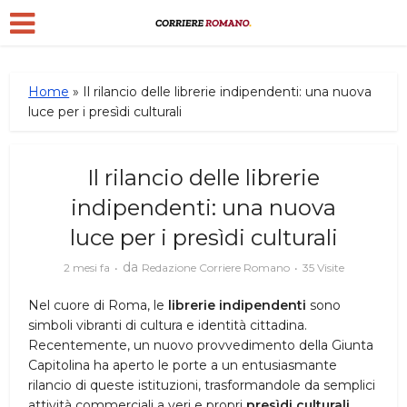
Home
»
Il rilancio delle librerie indipendenti: una nuova
luce per i presìdi culturali
Il rilancio delle librerie
indipendenti: una nuova
luce per i presìdi culturali
da
2 mesi fa
Redazione Corriere Romano
35 Visite
Nel cuore di Roma, le
librerie indipendenti
sono
simboli vibranti di cultura e identità cittadina.
Recentemente, un nuovo provvedimento della Giunta
Capitolina ha aperto le porte a un entusiasmante
rilancio di queste istituzioni, trasformandole da semplici
attività commerciali a veri e propri
presìdi culturali
.