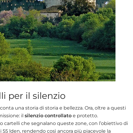
i per il silenzio
onta una storia di storia e bellezza. Ora, oltre a questi
issione: il
silenzio controllato
e protetto.
o cartelli che segnalano queste zone, con l’obiettivo di
di 55 lden, rendendo così ancora più piacevole la