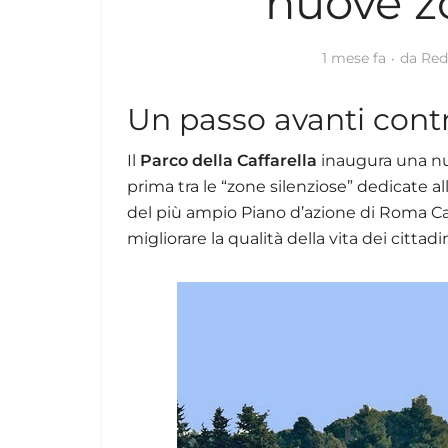
nuove z
1 mese fa
da
Red
Un passo avanti cont
Il
Parco della Caffarella
inaugura una nu
prima tra le “zone silenziose” dedicate al
del più ampio Piano d’azione di Roma Cap
migliorare la qualità della vita dei cittadin