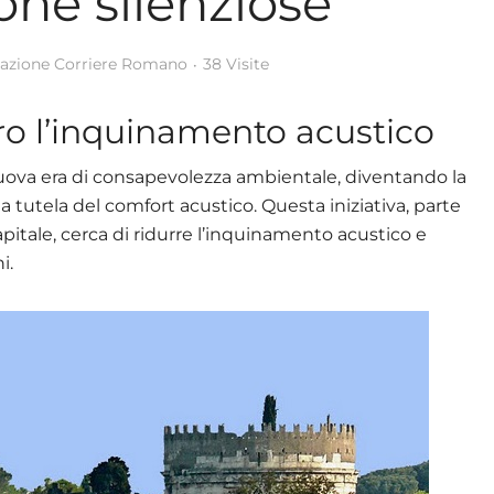
one silenziose
azione Corriere Romano
38 Visite
ro l’inquinamento acustico
ova era di consapevolezza ambientale, diventando la
la tutela del comfort acustico. Questa iniziativa, parte
itale, cerca di ridurre l’inquinamento acustico e
i.