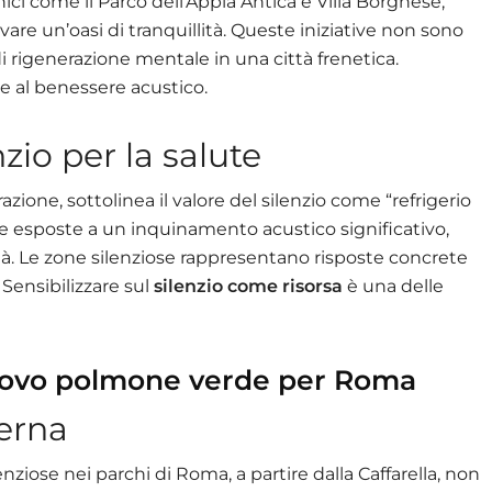
ici come il Parco dell’Appia Antica e Villa Borghese,
ovare un’oasi di tranquillità. Queste iniziative non sono
i rigenerazione mentale in una città frenetica.
 al benessere acustico.
zio per la salute
zione, sottolinea il valore del silenzio come “refrigerio
e esposte a un inquinamento acustico significativo,
à. Le zone silenziose rappresentano risposte concrete
Sensibilizzare sul
silenzio come risorsa
è una delle
nuovo polmone verde per Roma
terna
enziose nei parchi di Roma, a partire dalla Caffarella, non