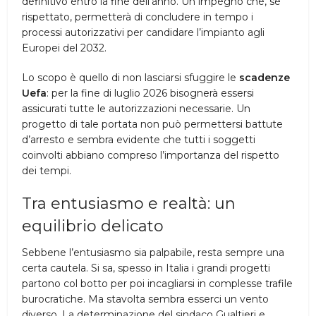
definitivo entro la fine dell’anno. Un impegno che, se
rispettato, permetterà di concludere in tempo i
processi autorizzativi per candidare l’impianto agli
Europei del 2032.
Lo scopo è quello di non lasciarsi sfuggire le
scadenze
Uefa
: per la fine di luglio 2026 bisognerà essersi
assicurati tutte le autorizzazioni necessarie. Un
progetto di tale portata non può permettersi battute
d’arresto e sembra evidente che tutti i soggetti
coinvolti abbiano compreso l’importanza del rispetto
dei tempi.
Tra entusiasmo e realtà: un
equilibrio delicato
Sebbene l’entusiasmo sia palpabile, resta sempre una
certa cautela. Si sa, spesso in Italia i grandi progetti
partono col botto per poi incagliarsi in complesse trafile
burocratiche. Ma stavolta sembra esserci un vento
diverso. La determinazione del sindaco Gualtieri e