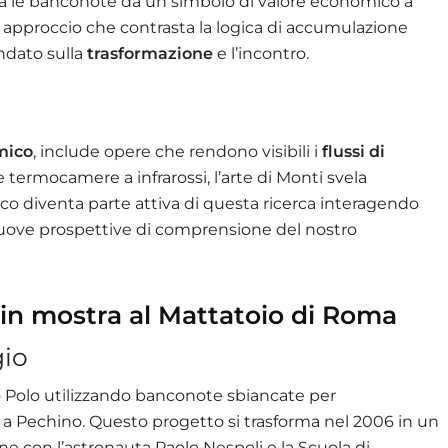
orma le banconote da un simbolo di valore economico a
 approccio che contrasta la logica di accumulazione
ndato sulla
trasformazione
e l’incontro.
mico
, include opere che rendono visibili i
flussi di
 e termocamere a infrarossi, l’arte di Monti svela
ico diventa parte attiva di questa ricerca interagendo
nuove prospettive di comprensione del nostro
in mostra al Mattatoio di Roma
gio
co Polo utilizzando banconote sbiancate per
a Pechino. Questo progetto si trasforma nel 2006 in un
ione con l’astronauta Paolo Nespoli e la Scuola di