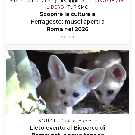
Arte e Cultura
Consigli di viaggio
CULTURA e TEMPO
•
•
LIBERO
TURISMO
•
Scoprire la cultura a
Ferragosto: musei aperti a
Roma nel 2026
5 ore fa
NOTIZIE
Punti di interesse
•
Lieto evento al Bioparco di